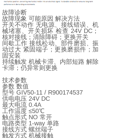
故障诊断
故障现象 可能原因 解决方法
开关不动作 无电源、接线错误、机
械堵塞、开关损坏 检查 24V DC；
核对接线；清除障碍；更换开关
间歇工作 接线松动、部件磨损、振
动过大 紧固端子；更换磨损件；加
固安装
持续触发 机械卡滞、内部短路 解除
卡滞；仍异常则更换
技术参数
参数 数值
型号 GIV50-11 / R900174537
供电电压 24V DC
最大电流 0.4A
工作温度 ≤50℃
触点形式 NO 常开
电路类型 1-way 单路
接线方式 螺丝端子
触发方式 机械接触