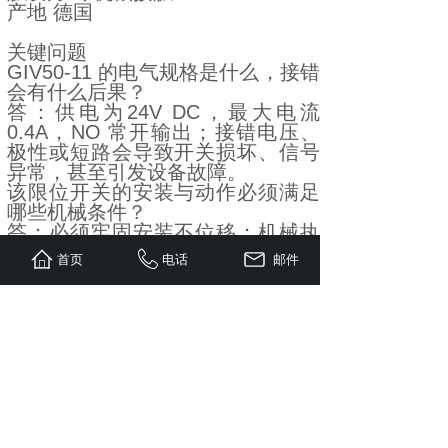
产地 德国
关键问题
GIV50-11 的电气规格是什么，接错
会有什么后果？
答：供电为24V DC，最大电流
0.4A，NO 常开输出；接错电压、
极性或短路会导致开关损坏、信号
异常，甚至引发设备故障。
该限位开关的安装与动作必须满足
哪些机械条件？
答：必须牢固安装不位移；机械执
行机构需精准对准感应头，保证接
首页
电话
邮件
触触发顺畅；无杂物卡阻，动作行
程匹配。
维护周期与检查重点分别是什么，
出现间歇性故障如何处理？
答：每年检查一次接线与机械部
件；日常保持清洁。间歇性故障优
先紧固接线端子、检查部件磨损，
并加固安装降低振动影响。