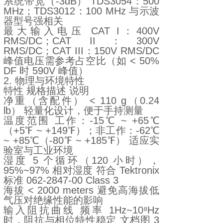
系统带宽（-3dB） TDS3054：500
MHz；TDS3012：100 MHz 与示波
器型号强相关
最大输入电压 CAT I：400V
RMS/DC；CAT II：300V
RMS/DC；CAT III：150V RMS/DC
峰值电压需参考占空比（如 < 50%
DF 时 590V 峰值）
2. 物理与环境特性
特性 规格描述 说明
净重（含配件） < 110 g（0.24
lb） 轻量化设计，便于手持测量
温度范围 工作：-15℃ ~ +65℃
（+5℉ ~ +149℉）；非工作：-62℃
~ +85℃（-80℉ ~ +185℉） 适应实
验室与工业环境
湿度 5 个循环（120 小时），
95%~97% 相对湿度 符合 Tektronix
标准 062-2847-00 Class 3
海拔 < 2000 meters 避免高海拔低
气压对绝缘性能的影响
输入阻抗曲线 频率 1Hz~10⁸Hz
时，阻抗与相位特性稳定 文档图 3