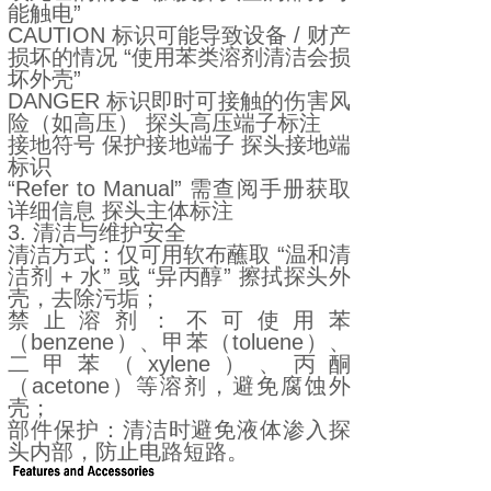
能触电”
CAUTION 标识可能导致设备 / 财产
损坏的情况 “使用苯类溶剂清洁会损
坏外壳”
DANGER 标识即时可接触的伤害风
险（如高压） 探头高压端子标注
接地符号 保护接地端子 探头接地端
标识
“Refer to Manual” 需查阅手册获取
详细信息 探头主体标注
3. 清洁与维护安全
清洁方式：仅可用软布蘸取 “温和清
洁剂 + 水” 或 “异丙醇” 擦拭探头外
壳，去除污垢；
禁止溶剂：不可使用苯
（benzene）、甲苯（toluene）、
二甲苯（xylene）、丙酮
（acetone）等溶剂，避免腐蚀外
壳；
部件保护：清洁时避免液体渗入探
头内部，防止电路短路。