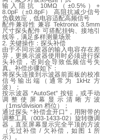
输入阻抗 10MΩ（±0.5%）+
8.0pF（±0.8pF） 高阻抗减少信号
负载效应，低电容适配高频信号
配件兼容性 兼容 Tektronix 3.5mm
尺寸探头配件 可搭配挂钩、接地引
线等，满足多样测量场景
2. 关键操作：探头补偿
由于不同示波器的输入电容存在差
异，更换示波器使用时必须进行探
头补偿，否则会导致低频信号失
真。补偿步骤如下：
将探头连接到示波器前面板的校准
信号输出端（通常为 1kHz 方
波）；
按示波器 “AutoSet” 按钮，或手动
调整使屏幕显示清晰方波
（1ms/division 档位）；
通过探头 “补偿盒开口”，用附带的
调整工具（003-1433-02）旋转微调
器，直至屏幕显示完全平顶的方波
（无过补偿 / 欠补偿，如图 1 所
示）。