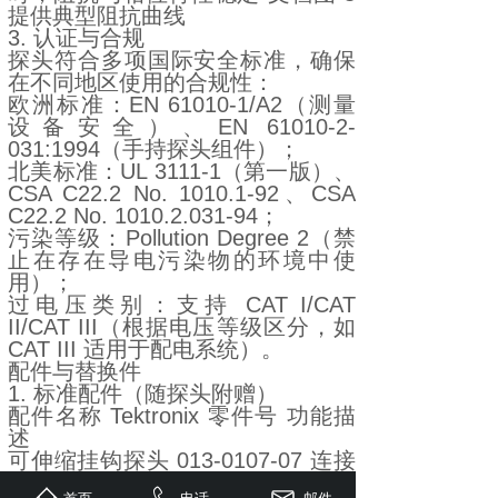
提供典型阻抗曲线
3. 认证与合规
探头符合多项国际安全标准，确保
在不同地区使用的合规性：
欧洲标准：EN 61010-1/A2（测量
设备安全）、EN 61010-2-
031:1994（手持探头组件）；
北美标准：UL 3111-1（第一版）、
CSA C22.2 No. 1010.1-92、CSA
C22.2 No. 1010.2.031-94；
污染等级：Pollution Degree 2（禁
止在存在导电污染物的环境中使
用）；
过电压类别：支持 CAT I/CAT
II/CAT III（根据电压等级区分，如
CAT III 适用于配电系统）。
配件与替换件
1. 标准配件（随探头附赠）
配件名称 Tektronix 零件号 功能描
述
可伸缩挂钩探头 013-0107-07 连接
导线 / 元件引脚，实现免手持测量