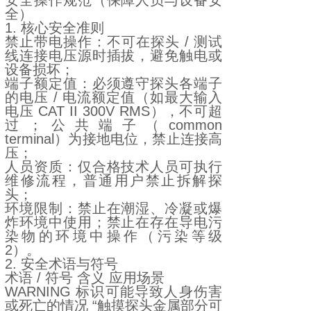
安全操作规范（保障人员与设备安
全）
1. 核心安全准则
禁止带电操作：不可在探头 / 测试
线连接电压源时插拔，避免触电或
设备损坏；
端子额定值：必须遵守探头各端子
的电压 / 电流额定值（如最大输入
电压 CAT II 300V RMS），不可超
过；公共端子（common
terminal）为接地电位，禁止连接高
压；
人员资质：仅合格技术人员可执行
维修流程，普通用户禁止拆解探
头；
环境限制：禁止在潮湿、冷凝或爆
炸环境中使用；禁止在存在导电污
染物的环境中操作（污染等级
2）。
2. 安全术语与符号
术语 / 符号 含义 应用场景
WARNING 标识可能导致人身伤害
或死亡的情况 “触摸探头金属部分可