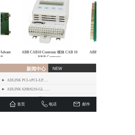
dvant
ABB CAB10 Contronic 模块 CAB 10
ABB 总线接口模块 BIM H&B
元
H&B Contronic
NEW
新闻中心
ADLINK PCI-/cPCI-/LP......
ADLINK 6208/6216-GL ......
ADLINK PCIe-FIW 系列 1......
首页
电话
邮件
ADLINK Angelo RTV 系列......
ETEL TMB + 系列标准力矩电机
ADLINK USB/LPCI/LPCI......
ETEL Linear Motors产品......