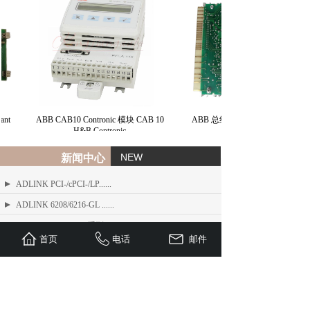
nt
ABB CAB10 Contronic 模块 CAB 10
ABB 总线接口模块 BIM H&B
H&B Contronic
NEW
新闻中心
ADLINK PCI-/cPCI-/LP......
ADLINK 6208/6216-GL ......
ADLINK PCIe-FIW 系列 1......
首页
电话
邮件
ADLINK Angelo RTV 系列......
ETEL TMB + 系列标准力矩电机
ADLINK USB/LPCI/LPCI......
ETEL Linear Motors产品......