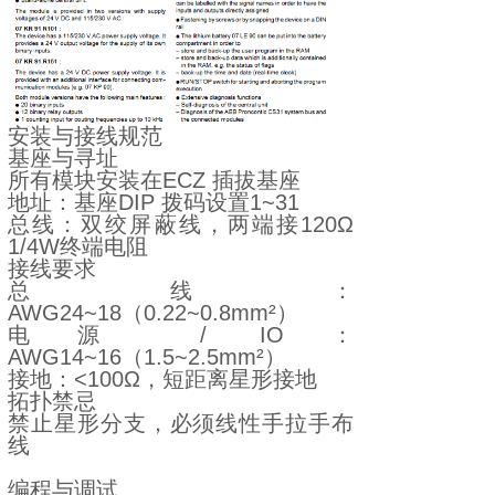
安装与接线规范
基座与寻址
所有模块安装在ECZ 插拔基座
地址：基座DIP 拨码设置1~31
总线：双绞屏蔽线，两端接120Ω
1/4W终端电阻
接线要求
总线：
AWG24~18（0.22~0.8mm²）
电源 / IO：
AWG14~16（1.5~2.5mm²）
接地：<100Ω，短距离星形接地
拓扑禁忌
禁止星形分支，必须线性手拉手布
线
编程与调试