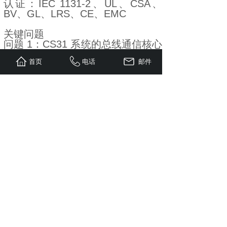
认证：IEC 1131-2、UL、CSA、
BV、GL、LRS、CE、EMC
关键问题
问题 1：CS31 系统的总线通信核心
参数是什么？最多能带多少从站？
首页
电话
邮件
布线有哪些强制要求？
答案：核心为RS485 半双工、
187.5k 波特率；单条总线支持1 个
主站 + 最多 31 个从站；必须用双
绞屏蔽线线性手拉手布线，禁止星
形拓扑，总线两端必须接120Ω
1/4W终端电阻，最大长度500 米。
问题 2：CS31 的 I/O 地址如何分
配？以 8 通道模块为例，地址 3 的
模块通道如何寻址？
答案：地址由ECZ 基座 DIP 拨码设
定（1~31），格式为单元地址。通
道号；地址 3 的 8 通道模块，通道
寻址为03.00~03.07，可通过拨码 8
切换高位地址03.08~03.15。
问题 3：07 KT 92 与 07 KR 31 两
款 CPU 的核心定位差异是什么？分