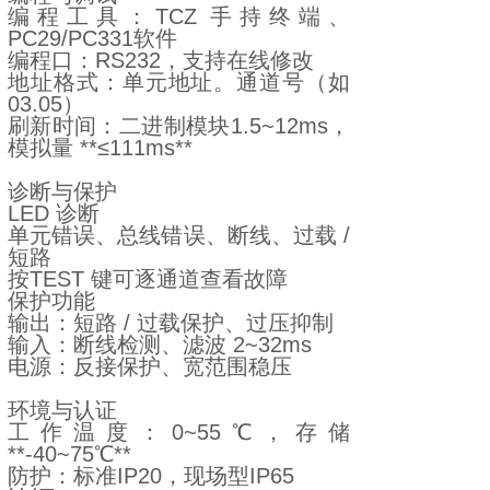
编程工具：TCZ 手持终端、
PC29/PC331软件
编程口：RS232，支持在线修改
地址格式：单元地址。通道号（如
03.05）
刷新时间：二进制模块1.5~12ms，
模拟量 **≤111ms**
诊断与保护
LED 诊断
单元错误、总线错误、断线、过载 /
短路
按TEST 键可逐通道查看故障
保护功能
输出：短路 / 过载保护、过压抑制
输入：断线检测、滤波 2~32ms
电源：反接保护、宽范围稳压
环境与认证
工作温度：0~55℃，存储
**-40~75℃**
防护：标准IP20，现场型IP65