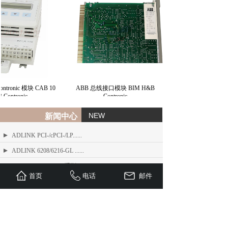
ntronic 模块 CAB 10
ABB 总线接口模块 BIM H&B
Contronic
Contronic
NEW
新闻中心
ADLINK PCI-/cPCI-/LP......
ADLINK 6208/6216-GL ......
ADLINK PCIe-FIW 系列 1......
首页
电话
邮件
ADLINK Angelo RTV 系列......
ETEL TMB + 系列标准力矩电机
ADLINK USB/LPCI/LPCI......
ETEL Linear Motors产品......