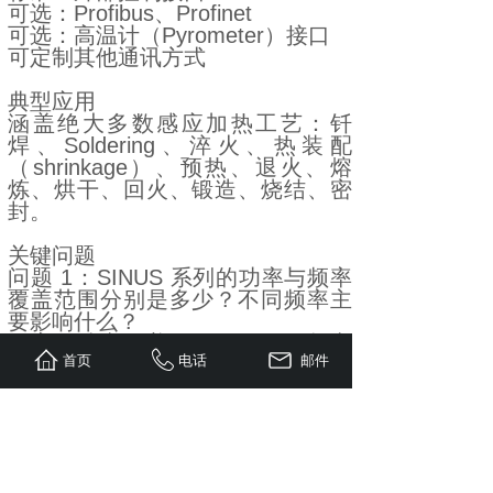
可选：Profibus、Profinet
可选：高温计（Pyrometer）接口
可定制其他通讯方式
典型应用
涵盖绝大多数感应加热工艺：钎
焊、Soldering、淬火、热装配
（shrinkage）、预热、退火、熔
炼、烘干、回火、锻造、烧结、密
封。
关键问题
问题 1：SINUS 系列的功率与频率
覆盖范围分别是多少？不同频率主
要影响什么？
答案：功率覆盖5kW~25kW，频率
首页
电话
邮件
覆盖50kHz~2000kHz。频率决定加
热深度：频率越高，集肤效应越
强，加热越集中在表面；频率越
低，加热深度越深。
问题 2：该系列设备对冷却水有哪
些硬性要求？为什么不用去离子