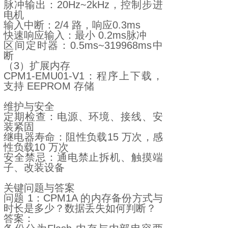
脉冲输出：20Hz~2kHz，控制步进
电机
输入中断：2/4 路，响应0.3ms
快速响应输入：最小 0.2ms脉冲
区间定时器：0.5ms~319968ms中
断
（3）扩展内存
CPM1-EMU01-V1：程序上下载，
支持 EEPROM 存储
维护与安全
定期检查：电源、环境、接线、安
装紧固
继电器寿命：阻性负载15 万次，感
性负载10 万次
安全禁忌：通电禁止拆机、触摸端
子、改装设备
关键问题与答案
问题 1：CPM1A 的内存备份方式与
时长是多少？数据丢失如何判断？
答案：