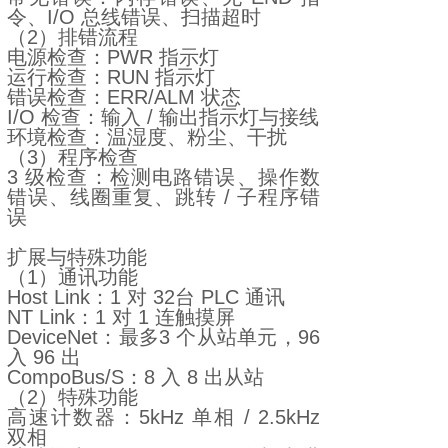
令、I/O 总线错误、扫描超时
（2）排错流程
电源检查：PWR 指示灯
运行检查：RUN 指示灯
错误检查：ERR/ALM 状态
I/O 检查：输入 / 输出指示灯与接线
环境检查：温湿度、粉尘、干扰
（3）程序检查
3 级检查：检测电路错误、操作数
错误、线圈重复、跳转 / 子程序错
误
扩展与特殊功能
（1）通讯功能
Host Link：1 对 32台 PLC 通讯
NT Link：1 对 1 连触摸屏
DeviceNet：最多3 个从站单元，96
入 96 出
CompoBus/S：8 入 8 出从站
（2）特殊功能
高速计数器：5kHz 单相 / 2.5kHz
双相