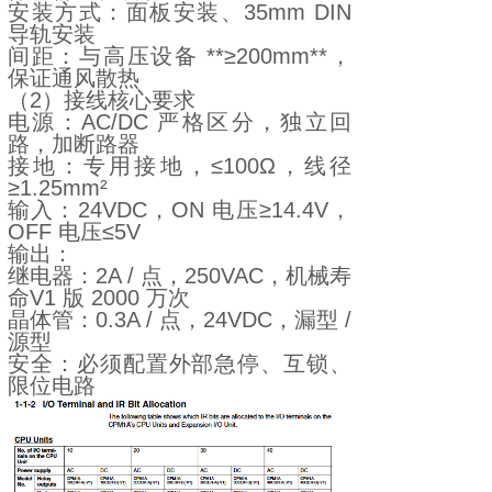
安装方式：面板安装、35mm DIN
导轨安装
间距：与高压设备 **≥200mm**，
保证通风散热
（2）接线核心要求
电源：AC/DC 严格区分，独立回
路，加断路器
接地：专用接地，≤100Ω，线径
≥1.25mm²
输入：24VDC，ON 电压≥14.4V，
OFF 电压≤5V
输出：
继电器：2A / 点，250VAC，机械寿
命V1 版 2000 万次
晶体管：0.3A / 点，24VDC，漏型 /
源型
安全：必须配置外部急停、互锁、
限位电路