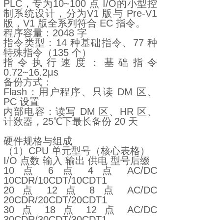
PLC，专为10~100 点 I/O的小型控
制系统设计，分为V1 版与 Pre-V1
版，V1 版全系列符合 EC 指令。
程序容量：2048 字
指令类型：14 种基础指令、77 种
特殊指令（135 个）
指令执行速度：基础指令
0.72~16.2μs
备份方式：
Flash：用户程序、只读 DM 区、
PC 设置
内部电容：读写 DM 区、HR 区、
计数器，25℃下最长备份 20 天
硬件规格与组成
（1）CPU 单元型号（核心表格）
I/O 点数 输入 输出 供电 型号后缀
10 点 6 点 4 点 AC/DC
10CDR/10CDT/10CDT1
20 点 12 点 8 点 AC/DC
20CDR/20CDT/20CDT1
30 点 18 点 12 点 AC/DC
30CDR/30CDT/30CDT1