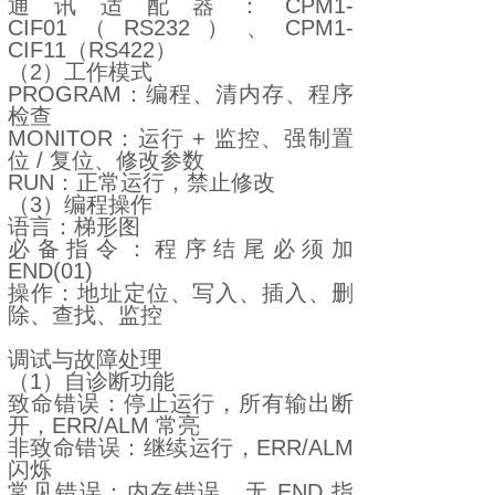
通讯适配器：CPM1-
CIF01（RS232）、CPM1-
CIF11（RS422）
（2）工作模式
PROGRAM：编程、清内存、程序
检查
MONITOR：运行 + 监控、强制置
位 / 复位、修改参数
RUN：正常运行，禁止修改
（3）编程操作
语言：梯形图
必备指令：程序结尾必须加
END(01)
操作：地址定位、写入、插入、删
除、查找、监控
调试与故障处理
（1）自诊断功能
致命错误：停止运行，所有输出断
开，ERR/ALM 常亮
非致命错误：继续运行，ERR/ALM
闪烁
常见错误：内存错误、无 END 指