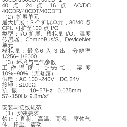
40 点 24 点 16 点 AC/DC
40CDR/40CDT/40CDT1
（2）扩展单元
最大扩展：3 个扩展单元，30/40 点
CPU 可扩至100 点 I/O
类型：I/O 扩展、模拟量 I/O、温度
传感器、CompoBus/S、DeviceNet
单元
模拟量：最多6 入 3 出，分辨率
1/256~1/6000
（3）环境与电气参数
工作温度：0~55℃，湿度
10%~90%（无凝露）
供电：AC 100~240V，DC 24V
接地：≤100Ω
抗振：10~57Hz 0.075mm，
57~150Hz 9.8m/s²
安装与接线规范
（1）安装要求
禁止：直射、高温、高湿、腐蚀气
体、粉尘、震动