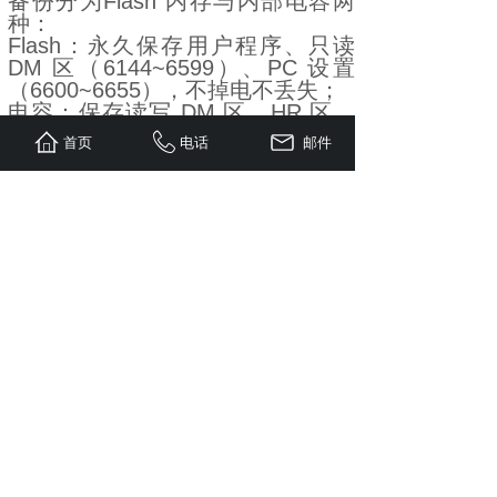
备份分为Flash 内存与内部电容两
种：
Flash：永久保存用户程序、只读
DM 区（6144~6599）、PC 设置
（6600~6655），不掉电不丢失；
电容：保存读写 DM 区、HR 区、
计数器，25℃环境最长备份 20
首页
电话
邮件
天，温度越高备份时间越短。
电容备份失效时，AR1314 位会置
ON，对应数据清零，可通过编程器
清除该标志。
问题 2：CPM1A 的输出类型有哪几
种？各自的电气参数与使用限制是
什么？
答案：
继电器输出：
容量：2A / 点，250VAC/24VDC，
公共端最大4A；
寿命：V1 版机械2000 万次，电气
阻性15 万次；
限制：适合交直流负载，动作延迟
15ms。
晶体管输出（漏型 / 源型）：