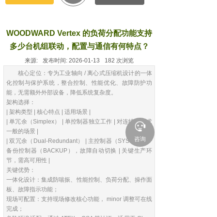
WOODWARD Vertex 的负荷分配功能支持
多少台机组联动，配置与通信有何特点？
来源:
发布时间:
2026-01-13
182
次浏览
核心定位：专为工业轴向 / 离心式压缩机设计的一体
化控制与保护系统，整合控制、性能优化、故障防护功
能，无需额外外部设备，降低系统复杂度。
架构选择：
| 架构类型 | 核心特点 | 适用场景 |
| 单冗余（Simplex） | 单控制器独立工作 | 对连续性要求
一般的场景 |
咨询
| 双冗余（Dual-Redundant） | 主控制器（SYSCON）+
备份控制器（BACKUP），故障自动切换 | 关键生产环
节，需高可用性 |
关键优势：
一体化设计：集成防喘振、性能控制、负荷分配、操作面
板、故障指示功能；
现场可配置：支持现场修改核心功能， minor 调整可在线
完成；