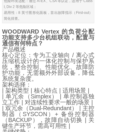
危险环境适配：通过 ATEX、CSA 等认证，适用于 Class
I, Div 2 等危险区域；
易用性：8 英寸图形化面板，首出故障指示（First-out）
简化排查。
WOODWARD Vertex 的负荷分配
功能支持多少台机组联动，配置与
通信有何特点？
产品概述
核心定位：专为工业轴向 / 离心式
压缩机设计的一体化控制与保护系
统，整合控制、性能优化、故障防
护功能，无需额外外部设备，降低
系统复杂度。
架构选择：
| 架构类型 | 核心特点 | 适用场景 |
| 单冗余（Simplex） | 单控制器独
立工作 | 对连续性要求一般的场景 |
| 双冗余（Dual-Redundant） | 主控
制器（SYSCON）+ 备份控制器
（BACKUP），故障自动切换 | 关
键生产环节，需高可用性 |
关键优势：