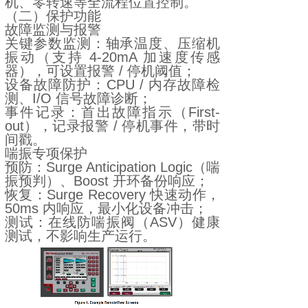
机、零转速等全流程位置控制。
（二）保护功能
故障监测与报警
关键参数监测：轴承温度、压缩机
振动（支持 4-20mA 加速度传感
器），可设置报警 / 停机阈值；
设备故障防护：CPU / 内存故障检
测、I/O 信号故障诊断；
事件记录：首出故障指示（First-
out），记录报警 / 停机事件，带时
间戳。
喘振专项保护
预防：Surge Anticipation Logic（喘
振预判）、Boost 开环备份响应；
恢复：Surge Recovery 快速动作，
50ms 内响应，最小化设备冲击；
测试：在线防喘振阀（ASV）健康
测试，不影响生产运行。