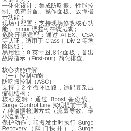
一体化设计：集成防喘振、性能控
制、负荷分配、操作面板、故障指
示功能；
现场可配置：支持现场修改核心功
能， minor 调整可在线完成；
危险环境适配：通过 ATEX、CSA
等认证，适用于 Class I, Div 2 等危
险区域；
易用性：8 英寸图形化面板，首出
故障指示（First-out）简化排查。
核心功能详解
（一）控制功能
防喘振控制（ASC）
支持 1-2 个循环回路，适配复杂压
缩机结构；
核心逻辑：通过 Boost 备份线、
Surge Control Line 实现提前干预，
7 种喘振检测方式（流量导数、最
小流量等）；
保护动作：喘振发生时执行 Surge
Recovery（阀门快开）、Surge