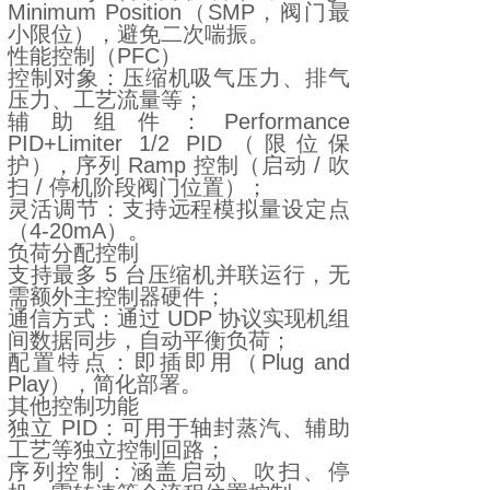
Minimum Position（SMP，阀门最
小限位），避免二次喘振。
性能控制（PFC）
控制对象：压缩机吸气压力、排气
压力、工艺流量等；
辅助组件：Performance
PID+Limiter 1/2 PID（限位保
护），序列 Ramp 控制（启动 / 吹
扫 / 停机阶段阀门位置）；
灵活调节：支持远程模拟量设定点
（4-20mA）。
负荷分配控制
支持最多 5 台压缩机并联运行，无
需额外主控制器硬件；
通信方式：通过 UDP 协议实现机组
间数据同步，自动平衡负荷；
配置特点：即插即用（Plug and
Play），简化部署。
其他控制功能
独立 PID：可用于轴封蒸汽、辅助
工艺等独立控制回路；
序列控制：涵盖启动、吹扫、停