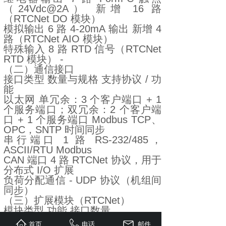
（24Vdc@2A） 新增 16 路
（RTCNet DO 模块）
模拟输出 6 路 4-20mA 输出 新增 4
路（RTCNet AIO 模块）
特殊输入 8 路 RTD 信号（RTCNet
RTD 模块） -
（二）通信接口
接口类型 数量与规格 支持协议 / 功
能
以太网 单冗余：3 个客户端口 + 1
个服务端口；双冗余：2 个客户端
口 + 1 个服务端口 Modbus TCP、
OPC，SNTP 时间同步
串行端口 1 路 RS-232/485，
ASCII/RTU Modbus
CAN 端口 4 路 RTCNet 协议，用于
分布式 I/O 扩展
负荷分配通信 - UDP 协议（机组间
同步）
（三）扩展模块（RTCNet）
模块类型 功能 接口数量
AIO 模块 模拟输入 / 输出 8 路
首页
电话
邮件