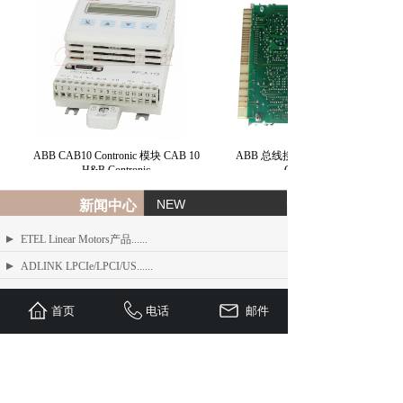
ABB CAB10 Contronic 模块 CAB 10
ABB 总线接口模块 BIM H&B
H&B Contronic
Contronic
NEW
新闻中心
ETEL Linear Motors产品......
ADLINK LPCIe/LPCI/US......
ADLINK MXE-200/200i ......
首页
电话
邮件
ADLINK MXE-1300 系列工业......
ADLINK NEON-1000-MDX......
Advantech PCI-1610 系......
ADLINK PCI/LPCI/LPCI......