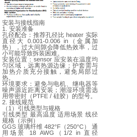
安装与接线指南
1. 安装准备
孔径配合：推荐孔径比 heater 实际
直径大 0.001-0.006 in（金属加
热），过大间隙会降低热效率，过
小可能导致拆装困难。
安装位置：sensor 应安装在温度均
匀区域，远离热源边缘；护套需与
加热介质充分接触，避免局部过
热。
环境要求：避免与电机、继电器等
噪声源近距离安装；潮湿环境需选
用带密封（PTFE / 硅胶）的型号。
2. 接线规范
（1）引线类型与规格
引线类型 最高温度 适用场景 线径
规格（示例）
GGS 玻璃纤维 482°F（250°C） 通
用场景 18 AWG（1/2 in 直径