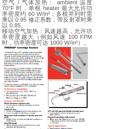
空气 / 气体加热： ambient 温度
70°F 时，单根 heater 最大允许功
率密度约 60 W/in²；多根并列时需
乘以 0.95 修正系数，带反射罩时乘
以 0.85。
移动空气加热：风速越高，允许功
率密度越大（例如风速 100 FPM
时，功率密度可达 1000 W/in²）。