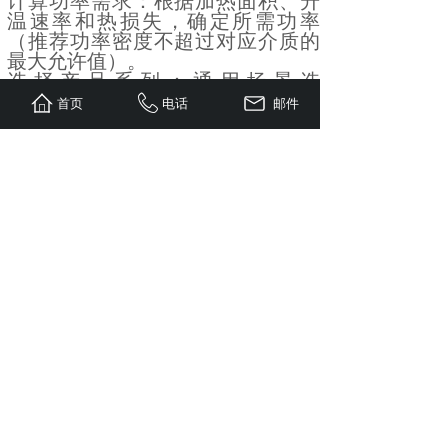
计算功率需求：根据加热面积、升
温速率和热损失，确定所需功率
（推荐功率密度不超过对应介质的
最大允许值）。
选择产品系列：通用场景选
FIREROD®，高温场景选高温
首页
电话
邮件
FIREROD，国际设备选公制型号，
多区域控温选 MULTICELL™。
定制功能选项：根据环境选择密封
类型，根据安装空间选择引线保护
和固定方式，根据控温精度选择内
置热电偶。