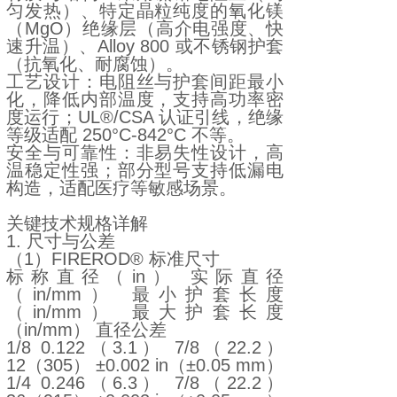
匀发热）、特定晶粒纯度的氧化镁
（MgO）绝缘层（高介电强度、快
速升温）、Alloy 800 或不锈钢护套
（抗氧化、耐腐蚀）。
工艺设计：电阻丝与护套间距最小
化，降低内部温度，支持高功率密
度运行；UL®/CSA 认证引线，绝缘
等级适配 250°C-842°C 不等。
安全与可靠性：非易失性设计，高
温稳定性强；部分型号支持低漏电
构造，适配医疗等敏感场景。
关键技术规格详解
1. 尺寸与公差
（1）FIREROD® 标准尺寸
标称直径（in） 实际直径
（in/mm） 最小护套长度
（in/mm） 最大护套长度
（in/mm） 直径公差
1/8 0.122（3.1） 7/8（22.2）
12（305） ±0.002 in（±0.05 mm）
1/4 0.246（6.3） 7/8（22.2）