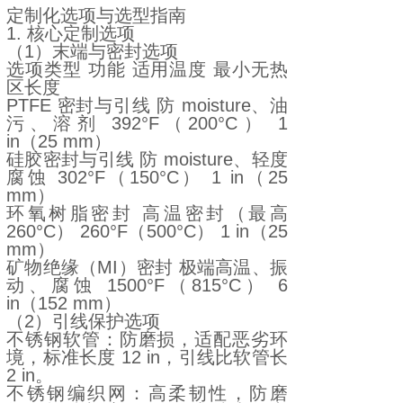
定制化选项与选型指南
1. 核心定制选项
（1）末端与密封选项
选项类型 功能 适用温度 最小无热
区长度
PTFE 密封与引线 防 moisture、油
污、溶剂 392°F（200°C） 1
in（25 mm）
硅胶密封与引线 防 moisture、轻度
腐蚀 302°F（150°C） 1 in（25
mm）
环氧树脂密封 高温密封（最高
260°C） 260°F（500°C） 1 in（25
mm）
矿物绝缘（MI）密封 极端高温、振
动、腐蚀 1500°F（815°C） 6
in（152 mm）
（2）引线保护选项
不锈钢软管：防磨损，适配恶劣环
境，标准长度 12 in，引线比软管长
2 in。
不锈钢编织网：高柔韧性，防磨