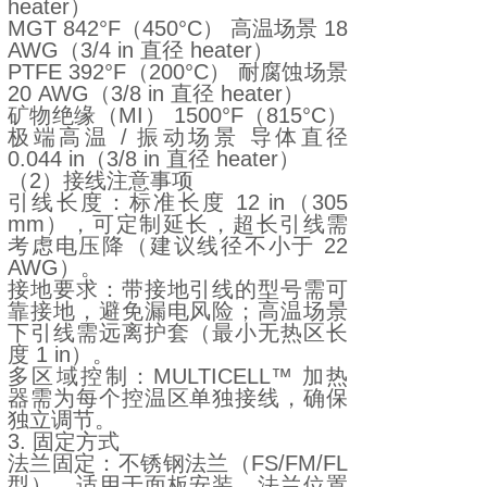
heater）
MGT 842°F（450°C） 高温场景 18
AWG（3/4 in 直径 heater）
PTFE 392°F（200°C） 耐腐蚀场景
20 AWG（3/8 in 直径 heater）
矿物绝缘（MI） 1500°F（815°C）
极端高温 / 振动场景 导体直径
0.044 in（3/8 in 直径 heater）
（2）接线注意事项
引线长度：标准长度 12 in（305
mm），可定制延长，超长引线需
考虑电压降（建议线径不小于 22
AWG）。
接地要求：带接地引线的型号需可
靠接地，避免漏电风险；高温场景
下引线需远离护套（最小无热区长
度 1 in）。
多区域控制：MULTICELL™ 加热
器需为每个控温区单独接线，确保
独立调节。
3. 固定方式
法兰固定：不锈钢法兰（FS/FM/FL
型），适用于面板安装，法兰位置