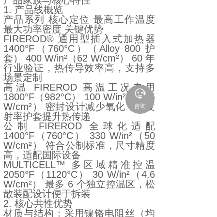
产品家族与核心特性
1. 产品线概览
产品系列 核心定位 最高工作温度
最大功率密度 关键优势
FIREROD® 通用型插入式加热器
1400°F（760°C）（Alloy 800 护
套） 400 W/in²（62 W/cm²） 60 年
行业验证，热传导效率高，支持多
场景定制
高温 FIREROD 高温工况专用
1800°F（982°C） 100 W/in²（15.5
W/cm²） 密封设计减少氧化，高发
咨询
射率护套提升热传递
公制 FIREROD 全球化适配
1400°F（760°C） 330 W/in²（50
W/cm²） 符合公制标准，尺寸精度
高，适配国际设备
MULTICELL™ 多区域精准控温
2050°F（1120°C） 30 W/in²（4.6
W/cm²） 最多 6 个独立控温区，松
散装配设计便于拆装
2. 核心共性优势
材质与结构：采用镍铬电阻丝（均