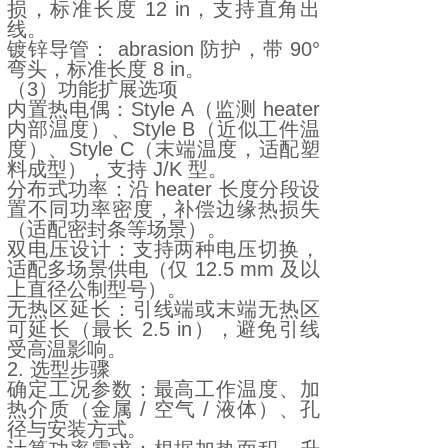
损，标准长度 12 in，支持直角出
线。
镀锌导管： abrasion 防护，带 90°
弯头，标准长度 8 in。
（3）功能扩展选项
内置热电偶：Style A（监测 heater
内部温度）、Style B（近似工件温
度）、Style C（末端温度，适配塑
料成型），支持 J/K 型。
分布式功率：沿 heater 长度分段设
置不同功率密度，补偿边缘热损失
（适配密封条等场景）。
双电压设计：支持两种电压切换，
适配多场景供电（仅 12.5 mm 及以
上直径公制型号）。
无热区延长：引线端或末端无热区
可延长（最长 2.5 in），避免引线
受高温影响。
2. 选型步骤
确定工况参数：最高工作温度、加
热介质（金属 / 空气 / 液体）、孔
径与安装方式。