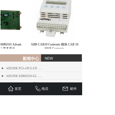
0R0101 Advant
ABB CAB10 Contronic 模块 CAB 10
r 31 基本单元
H&B Contronic
NEW
新闻中心
ADLINK PCI-/cPCI-/LP......
ADLINK 6208/6216-GL ......
ADLINK PCIe-FIW 系列 1......
首页
电话
邮件
ADLINK Angelo RTV 系列......
ETEL TMB + 系列标准力矩电机
ADLINK USB/LPCI/LPCI......
ETEL Linear Motors产品......