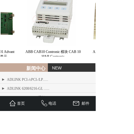
 Advant
ABB CAB10 Contronic 模块 CAB 10
ABB 总线接口模块 BIM H
本单元
H&B Contronic
NEW
新闻中心
ADLINK PCI-/cPCI-/LP......
ADLINK 6208/6216-GL ......
ADLINK PCIe-FIW 系列 1......
首页
电话
邮件
ADLINK Angelo RTV 系列......
ETEL TMB + 系列标准力矩电机
ADLINK USB/LPCI/LPCI......
ETEL Linear Motors产品......