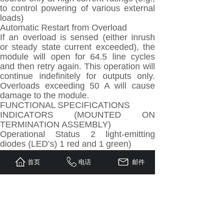
to control powering of various external
loads)
Automatic Restart from Overload
If an overload is sensed (either inrush
or steady state current exceeded), the
module will open for 64.5 line cycles
and then retry again. This operation will
continue indefinitely for outputs only.
Overloads exceeding 50 A will cause
damage to the module.
FUNCTIONAL SPECIFICATIONS
INDICATORS (MOUNTED ON
TERMINATION ASSEMBLY)
Operational Status 2 light-emitting
diodes (LED’s) 1 red and 1 green)
Input Channel Status 8 LED’s (1 per
channel)
首页
电话
邮件
Output Channel Status 8 LED’s (1 per
channel)
Plug Connector Block 34-pin connector.
Mates with:
– Burndy MSD 34 PM 118 (plug with