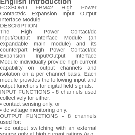
English Introduction
FOXBORO FBM42 High Power
Contact/dc Expansion Input Output
Interface Module
DESCRIPTION
The High Power Contact/dc
Input/Output Interface Module (an
expandable main module) and its
counterpart High Power Contact/dc
Expansion Input/Output Interface
Module individually provide high current
capability on output channels and
isolation on a per channel basis. Each
module provides the following input and
output functions for digital field signals.
INPUT FUNCTIONS - 8 channels used
collectively for either:
• contact sensing only, or
• dc voltage monitoring only.
OUTPUT FUNCTIONS - 8 channels
used for:
• dc output switching with an external
source only at high current ratings (e.g.,