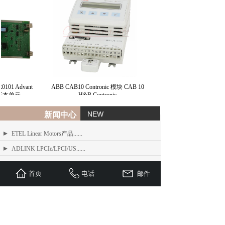
101 Advant
ABB CAB10 Contronic 模块 CAB 10
1 基本单元
H&B Contronic
NEW
新闻中心
ETEL Linear Motors产品......
ADLINK LPCIe/LPCI/US......
ADLINK MXE-200/200i ......
首页
电话
邮件
ADLINK MXE-1300 系列工业......
ADLINK NEON-1000-MDX......
Advantech PCI-1610 系......
ADLINK PCI/LPCI/LPCI......