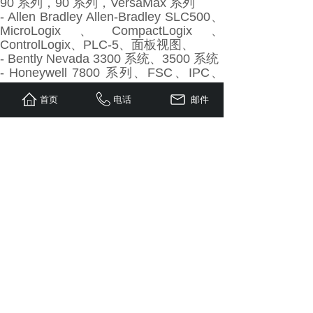
90 系列，90 系列，VersaMax 系列
- Allen Bradley Allen-Bradley SLC500、
MicroLogix、CompactLogix、
ControlLogix、PLC-5、面板视图、
- Bently Nevada 3300 系统、3500 系统
- Honeywell 7800 系列、FSC、IPC、
Mxopen、TDC 2000、TDC 3000、
Experion PKS（C200、C300）
首页
电话
邮件
- 横河 Centum CS - Centum VP、
Centum XL - micro XL、FA-M3、
ProSafe-PLC
- Ovation, Foxboro, EPRO, Emerson
DeltaV, Fuji, Siemens, HIMA, Prosoft,
Invensys Triconex, ICS TRIPLEX,
Woodward, Bachmann, Schneider