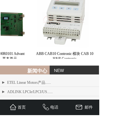
R0101 Advant
ABB CAB10 Contronic 模块 CAB 10
 31 基本单元
H&B Contronic
NEW
新闻中心
ETEL Linear Motors产品......
ADLINK LPCIe/LPCI/US......
ADLINK MXE-200/200i ......
首页
电话
邮件
ADLINK MXE-1300 系列工业......
ADLINK NEON-1000-MDX......
Advantech PCI-1610 系......
ADLINK PCI/LPCI/LPCI......