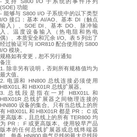
- 支持 S800 I/O 子系统的事件序列
(SOE) 功能
- 能够与 S800 I/O 子系统中的以下类型
I/O 接口：基本 AI/AO、基本 DI（触点
输入）、SOE DI、基本 DO、脉冲输
入、温度设备输入（热电阻和热电
偶）、本质安全和冗余 I/O。表 5 列出了
经过验证可与 IOR810 配合使用的 S800
I/O 模块。
规格如有变更，恕不另行通知
备注
1. 除非另有说明，否则所有规格值均为
最大值。
2. 电源和 HN800 总线连接必须使用
HBX01L 和 HBX01R 总线扩展器。
3. 总线段是指在一对 HBX01L 和
HBX01R 总线扩展器之间物理连接的
HN800 设备的集合。只有当总线上的所
有 HBX01L 和 HBX01R 都是 PR： C 或
更高版本，且总线上的所有 TER800 均
为 PR： F 或更高版本。使用较早产品
版本的任何总线扩展器或总线终端器
时，每条 HN800 电气总线的最大总线段