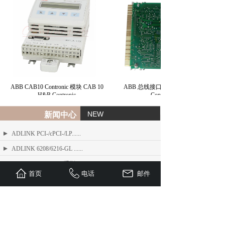
ABB CAB10 Contronic 模块 CAB 10
ABB 总线接口模块 BIM H&B
H&B Contronic
Contronic
NEW
新闻中心
ADLINK PCI-/cPCI-/LP......
ADLINK 6208/6216-GL ......
ADLINK PCIe-FIW 系列 1......
首页
电话
邮件
ADLINK Angelo RTV 系列......
ETEL TMB + 系列标准力矩电机
ADLINK USB/LPCI/LPCI......
ETEL Linear Motors产品......