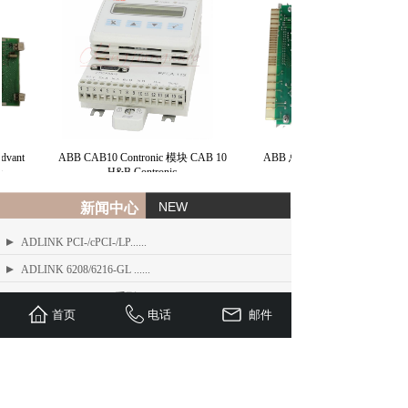
vant
ABB CAB10 Contronic 模块 CAB 10
ABB 总线接口模块 BIM H&B
H&B Contronic
NEW
新闻中心
ADLINK PCI-/cPCI-/LP......
ADLINK 6208/6216-GL ......
ADLINK PCIe-FIW 系列 1......
首页
电话
邮件
ADLINK Angelo RTV 系列......
ETEL TMB + 系列标准力矩电机
ADLINK USB/LPCI/LPCI......
ETEL Linear Motors产品......