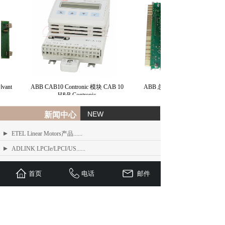
ant
ABB CAB10 Contronic 模块 CAB 10
ABB 总线接口模块 BIM H&B
H&B Contronic
NEW
新闻中心
ETEL Linear Motors产品......
ADLINK LPCIe/LPCI/US......
ADLINK MXE-200/200i ......
首页
电话
邮件
ADLINK MXE-1300 系列工业......
ADLINK NEON-1000-MDX......
Advantech PCI-1610 系......
ADLINK PCI/LPCI/LPCI......