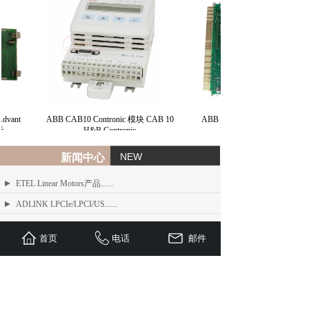
vant
ABB CAB10 Contronic 模块 CAB 10
ABB 总线接口模块 BIM H&B
H&B Contronic
NEW
新闻中心
ETEL Linear Motors产品......
ADLINK LPCIe/LPCI/US......
ADLINK MXE-200/200i ......
首页
电话
邮件
ADLINK MXE-1300 系列工业......
ADLINK NEON-1000-MDX......
Advantech PCI-1610 系......
ADLINK PCI/LPCI/LPCI......