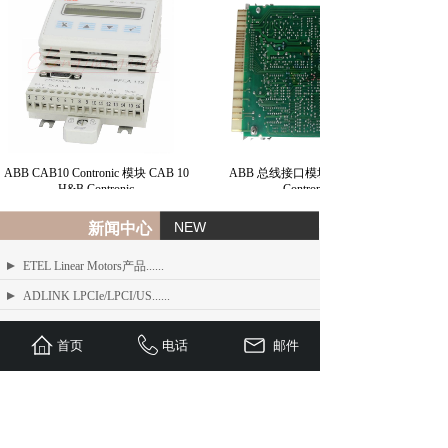
ABB CAB10 Contronic 模块 CAB 10
ABB 总线接口模块 BIM H&B
H&B Contronic
Contronic
NEW
新闻中心
ETEL Linear Motors产品......
ADLINK LPCIe/LPCI/US......
ADLINK MXE-200/200i ......
首页
电话
邮件
ADLINK MXE-1300 系列工业......
ADLINK NEON-1000-MDX......
Advantech PCI-1610 系......
ADLINK PCI/LPCI/LPCI......