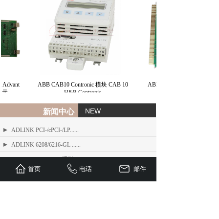
Advant
ABB CAB10 Contronic 模块 CAB 10
ABB 总线接口模块 BIM H&
单元
H&B Contronic
NEW
新闻中心
ADLINK PCI-/cPCI-/LP......
ADLINK 6208/6216-GL ......
ADLINK PCIe-FIW 系列 1......
首页
电话
邮件
ADLINK Angelo RTV 系列......
ETEL TMB + 系列标准力矩电机
ADLINK USB/LPCI/LPCI......
ETEL Linear Motors产品......