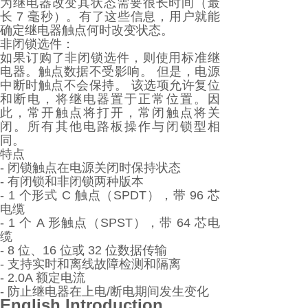
为继电器改变其状态需要很长时间（最
长 7 毫秒）。有了这些信息，用户就能
确定继电器触点何时改变状态。
非闭锁选件：
如果订购了非闭锁选件，则使用标准继
电器。触点数据不受影响。 但是，电源
中断时触点不会保持。 该选项允许复位
和断电，将继电器置于正常位置。因
此，常开触点将打开，常闭触点将关
闭。所有其他电路板操作与闭锁型相
同。
特点
- 闭锁触点在电源关闭时保持状态
- 有闭锁和非闭锁两种版本
- 1 个形式 C 触点（SPDT），带 96 芯
电缆
- 1 个 A 形触点（SPST），带 64 芯电
缆
- 8 位、16 位或 32 位数据传输
- 支持实时和离线故障检测和隔离
- 2.0A 额定电流
- 防止继电器在上电/断电期间发生变化
English Introduction