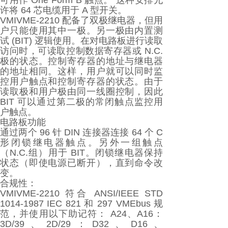
可用作 One Form B 触点。 这种安排允
许将 64 芯电缆用于 A 型开关。
VMIVME-2210 配备了双极继电器，但用
户只能使用其中一极。另一极由内置测
试 (BIT) 逻辑使用。在对电路板进行读取
访问时，可读取控制数据寄存器或 N.C.
极的状态。控制寄存器的地址与继电器
的地址相同。这样，用户就可以同时监
控用户触点和控制寄存器的状态。由于
读取极和用户极由同一线圈控制，因此
BIT 可以通过第二极的常闭触点监控用
户触点。
电路板功能
通过两个 96 针 DIN 连接器连接 64 个 C
形闭锁继电器触点。另外一组触点
（N.C.组）用于 BIT。闭锁继电器保持
状态（即使电源已断开），直到命令改
变。
合规性：
VMIVME-2210 符合 ANSI/IEEE STD
1014-1987 IEC 821 和 297 VMEbus 规
范，并使用以下助记符： A24、A16：
3D/39、2D/29：D32、D16、