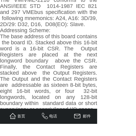
The VMIVME-2210 conforms to the
ANSI/IEEE STD 1014-1987 IEC 821
and 297 VMEbus specification with the
following mnemonics: A24, A16: 3D/39,
2D/29: D32, D16, D08(EO): Slave.
Addressing Scheme:
The base address of this board contains
the board ID. Stacked above this 16-bit
word is a 16-bit CSR. The Output
Registers are placed at the next
longword boundary above the CSR.
Finally, the Contact Registers are
stacked above the Output Registers.
The Output and the Contact Registers
are addressable as sixteen 8-bit bytes,
eight 16-bit words, or four 32-bit
longwords, located on any 128-bit
boundary within standard data or short
supervisory or nonprivileged I/O space.
Board Addressing:
首页
电话
邮件
Twenty jumpers are used to select the
base address of the board. One jumper
determines the address space