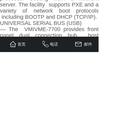
server. The facility supports PXE and a
variety of network boot protocols
including BOOTP and DHCP (TCP/IP).
UNIVERSAL SERIAL BUS (USB)
— The VMIVME-7700 provides front
panel dual connection hub host
controllers for the USB. Supported USB
首页
电话
邮件
features include: isochronous data
transfers, asynchronous messaging,
self-identification and configuration of
peripherals, and dynamic (hot)
attachment.
SERIAL PORTS
— The VMIVME-7700 provides two
16550-compatible serial ports. Each
serial port has an independent 16-byte
FIFO supporting baud rates up to 115
kbaud. Connection for both serial ports
is provided by two micro DB-9
connectors located on the front panel.
The micro DB-9 connectors require two
micro DB-9 to standard DB-9 adapters,