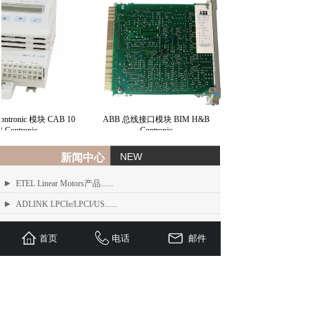
tronic 模块 CAB 10
ABB 总线接口模块 BIM H&B
Contronic
Contronic
NEW
新闻中心
ETEL Linear Motors产品......
ADLINK LPCIe/LPCI/US......
ADLINK MXE-200/200i ......
首页
电话
邮件
ADLINK MXE-1300 系列工业......
ADLINK NEON-1000-MDX......
Advantech PCI-1610 系......
ADLINK PCI/LPCI/LPCI......