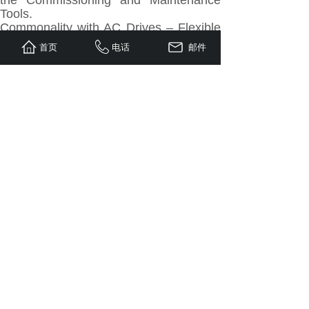
the Commissioning and Maintenance
Tools.
Commonality with AC Drives – Flexible
System Configurations
首页
电话
邮件
Some of the most important features
and benefits common to both the DC
and AC drives are:
• application control system (APC) –
fewer spare parts
• link to automation systems
• commissioning, maintenance and
programming tools – less training
• control panel – quick information
• drive-MNS cabinets – standardization
benefits; possibility to build mixed
systems
• EMC design available
Converter software for application,
drive, and torque control
Drive Control receives either speed or
torque reference and gives a torque
reference to the Torque Control. Torque
Control is controlling the armature