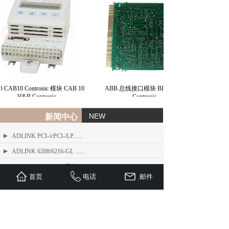
CAB10 Contronic 模块 CAB 10
ABB 总线接口模块 BIM H&B
H&B Contronic
Contronic
NEW
新闻中心
ADLINK PCI-/cPCI-/LP......
ADLINK 6208/6216-GL ......
ADLINK PCIe-FIW 系列 1......
首页
电话
邮件
ADLINK Angelo RTV 系列......
ETEL TMB + 系列标准力矩电机
ADLINK USB/LPCI/LPCI......
ETEL Linear Motors产品......