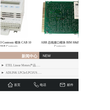
Contronic 模块 CAB 10
ABB 总线接口模块 BIM H&B
&B Contronic
Contronic
NEW
新闻中心
ETEL Linear Motors产品......
ADLINK LPCIe/LPCI/US......
ADLINK MXE-200/200i ......
首页
电话
邮件
ADLINK MXE-1300 系列工业......
ADLINK NEON-1000-MDX......
Advantech PCI-1610 系......
ADLINK PCI/LPCI/LPCI......