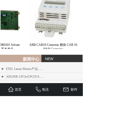
R0101 Advant
ABB CAB10 Contronic 模块 CAB 10
 31 基本单元
H&B Contronic
NEW
新闻中心
ETEL Linear Motors产品......
ADLINK LPCIe/LPCI/US......
ADLINK MXE-200/200i ......
首页
电话
邮件
ADLINK MXE-1300 系列工业......
ADLINK NEON-1000-MDX......
Advantech PCI-1610 系......
ADLINK PCI/LPCI/LPCI......