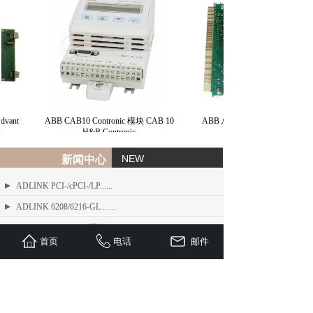
vant
ABB CAB10 Contronic 模块 CAB 10
ABB 总线接口模块 BIM H&B
H&B Contronic
NEW
新闻中心
ADLINK PCI-/cPCI-/LP......
ADLINK 6208/6216-GL ......
ADLINK PCIe-FIW 系列 1......
首页
电话
邮件
ADLINK Angelo RTV 系列......
ETEL TMB + 系列标准力矩电机
ADLINK USB/LPCI/LPCI......
ETEL Linear Motors产品......