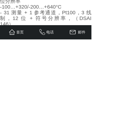
位分辨率
-100…+320/-200…+640°C
- 31 测量 + 1 参考通道，Pt100，3 线
制，12 位 + 符号分辨率，（DSAI
146）
模拟输出
首页
电话
邮件
±10 V/±20 mA
- 8 通道，12 位 + 符号分辨率，电隔
离，(DSAO 120A)
0...20 mA
- 16 通道，12 位分辨率，(DSAO 130A)
模拟输入/输出
0...+10 V/0...+20 mA
- 8 个输入通道，单端，12 位分辨率；
- 8 个输出通道，12 位分辨率 (DSAX
110A1)
数字输入
24 V 直流电压
- 4 组 32 个通道，光隔离，通过扫描或
中断读取（DSDI 110AV12/DSTD
190V1、DSDI 110AV12/DSTD 150A，
带螺丝端子或 DSDI 110AV12/DSTD
195，电隔离）