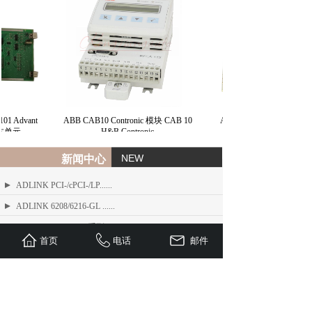
1 Advant
ABB CAB10 Contronic 模块 CAB 10
ABB 总线接口模块 BIM 
基本单元
H&B Contronic
NEW
新闻中心
ADLINK PCI-/cPCI-/LP......
ADLINK 6208/6216-GL ......
ADLINK PCIe-FIW 系列 1......
首页
电话
邮件
ADLINK Angelo RTV 系列......
ETEL TMB + 系列标准力矩电机
ADLINK USB/LPCI/LPCI......
ETEL Linear Motors产品......