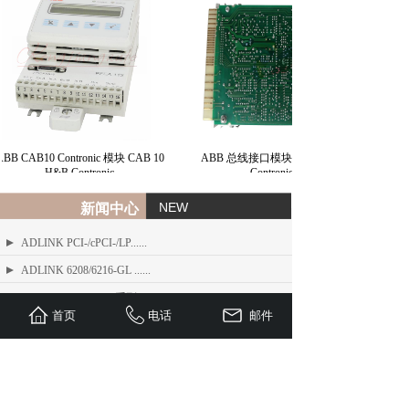
BB CAB10 Contronic 模块 CAB 10
ABB 总线接口模块 BIM H&B
H&B Contronic
Contronic
NEW
新闻中心
ADLINK PCI-/cPCI-/LP......
ADLINK 6208/6216-GL ......
ADLINK PCIe-FIW 系列 1......
首页
电话
邮件
ADLINK Angelo RTV 系列......
ETEL TMB + 系列标准力矩电机
ADLINK USB/LPCI/LPCI......
ETEL Linear Motors产品......