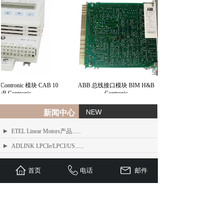
ontronic 模块 CAB 10
ABB 总线接口模块 BIM H&B
 Contronic
Contronic
NEW
新闻中心
ETEL Linear Motors产品......
ADLINK LPCIe/LPCI/US......
ADLINK MXE-200/200i ......
首页
电话
邮件
ADLINK MXE-1300 系列工业......
ADLINK NEON-1000-MDX......
Advantech PCI-1610 系......
ADLINK PCI/LPCI/LPCI......