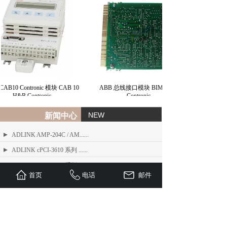
AB10 Contronic 模块 CAB 10
ABB 总线接口模块 BIM H&B
H&B Contronic
Contronic
NEW
新闻中心
ADLINK AMP-204C / AM......
ADLINK cPCI-3610 系列 ......
ADLINK cPCI-6530 系列 ......
首页
电话
邮件
ADLINK DAQ/DAQe/PXI-......
DFI HD636-H81CS ATX ......
ETEL DSC 系列数字位置控制器操作......
ETEL DSB2-P 数字伺服放大器