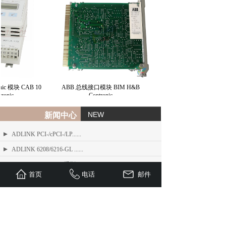
ic 模块 CAB 10
ABB 总线接口模块 BIM H&B
IS200JPDMG1A | 通
onic
Contronic
NEW
新闻中心
ADLINK PCI-/cPCI-/LP......
ADLINK 6208/6216-GL ......
ADLINK PCIe-FIW 系列 1......
首页
电话
邮件
ADLINK Angelo RTV 系列......
ETEL TMB + 系列标准力矩电机
ADLINK USB/LPCI/LPCI......
ETEL Linear Motors产品......