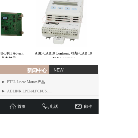
R0101 Advant
ABB CAB10 Contronic 模块 CAB 10
 31 基本单元
H&B Contronic
NEW
新闻中心
ETEL Linear Motors产品......
ADLINK LPCIe/LPCI/US......
ADLINK MXE-200/200i ......
首页
电话
邮件
ADLINK MXE-1300 系列工业......
ADLINK NEON-1000-MDX......
Advantech PCI-1610 系......
ADLINK PCI/LPCI/LPCI......