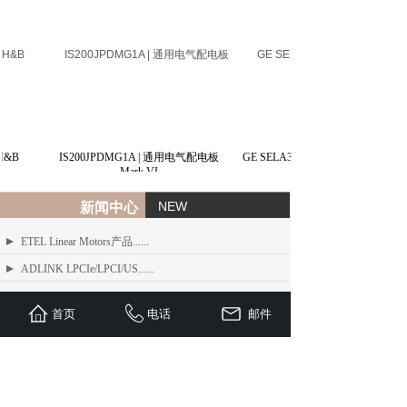
&B
IS200JPDMG1A | 通用电气配电板
GE SELA36AT0060 | 通用电气模制
Mark VI
NEW
新闻中心
ETEL Linear Motors产品......
ADLINK LPCIe/LPCI/US......
ADLINK MXE-200/200i ......
首页
电话
邮件
ADLINK MXE-1300 系列工业......
ADLINK NEON-1000-MDX......
Advantech PCI-1610 系......
ADLINK PCI/LPCI/LPCI......