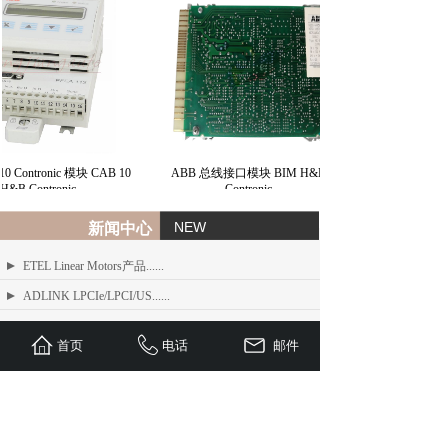
 Contronic 模块 CAB 10
ABB 总线接口模块 BIM H&B
&B Contronic
Contronic
NEW
新闻中心
ETEL Linear Motors产品......
ADLINK LPCIe/LPCI/US......
ADLINK MXE-200/200i ......
首页
电话
邮件
ADLINK MXE-1300 系列工业......
ADLINK NEON-1000-MDX......
Advantech PCI-1610 系......
ADLINK PCI/LPCI/LPCI......