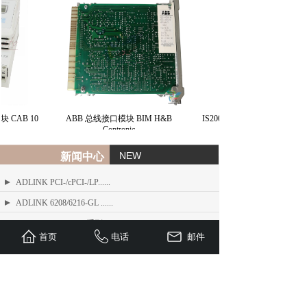
块 CAB 10
ABB 总线接口模块 BIM H&B
IS200JPDMG1A | 通用电气
Contronic
NEW
新闻中心
ADLINK PCI-/cPCI-/LP......
ADLINK 6208/6216-GL ......
ADLINK PCIe-FIW 系列 1......
首页
电话
邮件
ADLINK Angelo RTV 系列......
ETEL TMB + 系列标准力矩电机
ADLINK USB/LPCI/LPCI......
ETEL Linear Motors产品......